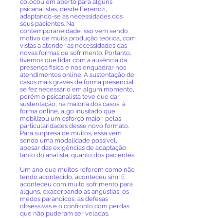
colocou em aberto para alguns
psicanalistas, desde Ferenczi,
adaptando-se às necessidades dos
seus pacientes. Na
contemporaneidade isso vem sendo
motivo de muita produção teórica, com
vistas a atender as necessidades das
novas formas de sofrimento. Portanto,
tivemos que lidar com a ausência da
presença física e nos enquadrar nos
atendimentos online. A sustentação de
casos mais graves de forma presencial
se fez necessário em algum momento,
porém o psicanalista teve que dar
sustentação, na maioria dos casos, à
forma online, algo inusitado que
mobilizou um esforço maior, pelas
particularidades desse novo formato.
Para surpresa de muitos, essa vem
sendo uma modalidade possível,
apesar das exigências de adaptação
tanto do analista, quanto dos pacientes.
Um ano que muitos referem como não
tendo acontecido, aconteceu sim! E
aconteceu com muito sofrimento para
alguns, exacerbando as angústias, os
medos paranoicos, as defesas
obsessivas e o confronto com perdas
que não puderam ser veladas,