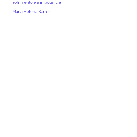
sofrimento e a impotência.
Maria Helena Barros
Psicanalista do CPP e CPPL
Texto escrito em abril/21.
Contato
Rua Dr. Ciridião Durval, 47
Farol, Maceió/AL
57021-340
(82) 3221-1404
gpalmaceio@hotmail.com
@gpalmaceio